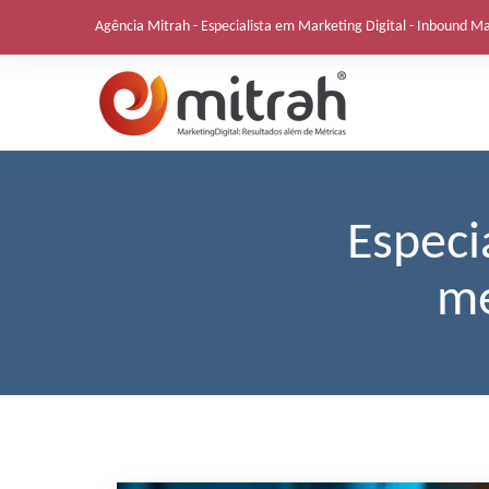
Skip
Agência Mitrah - Especialista em Marketing Digital - Inbound M
to
content
Especi
me